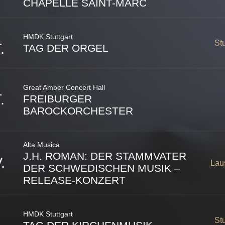
CHAPELLE SAINT-MARC
Place Pépinet 4
Lausanne
,
1003
Schweiz
HMDK Stuttgart
St
.
TAG DER ORGEL
Great Amber Concert Hall
.
FREIBURGER
Avenue du Temple 2
Stuttgart
,
Germany
Lausanne
,
1012
Schweiz
BAROCKORCHESTER
Alta Musica
J.H. ROMAN: DER STAMMVATER
Liepāja
,
Latvia
.
Lau
DER SCHWEDISCHEN MUSIK –
RELEASE-KONZERT
„Johan Helmich Roman: A Violino Solo“
HMDK Stuttgart
St