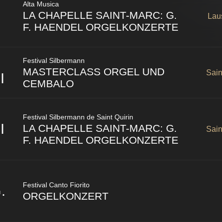
Alta Musica
Stuttgart
,
Germany
I
LA CHAPELLE SAINT-MARC: G.
Lau
F. HAENDEL ORGELKONZERTE
Les Concerts-Causeries de Chailly
Festival Silbermann
MASTERCLASS ORGEL UND
Sain
Avenue du Temple 2
I
CEMBALO
Lausanne
,
1012
Schweiz
Saint-Quirin
,
57
France
Festival Silbermann de Saint Quirin
I
LA CHAPELLE SAINT-MARC: G.
Sain
F. HAENDEL ORGELKONZERTE
Festival Canto Fiorito
.
ORGELKONZERT
Saint-Quirin
,
57
France