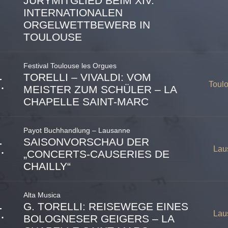
JURYMITGLIED BEIM XIV.
INTERNATIONALEN
ORGELWETTBEWERB IN
TOULOUSE
Festival Toulouse les Orgues
TORELLI – VIVALDI: VOM
.
Toulo
MEISTER ZUM SCHÜLER – LA
CHAPELLE SAINT-MARC
Payot Buchhandlung – Lausanne
SAISONVORSCHAU DER
.
Lau
„CONCERTS-CAUSERIES DE
CHAILLY“
15 rue Sainte-Anne
Toulouse
,
31000
Frankreich
Alta Musica
G. TORELLI: REISEWEGE EINES
.
Lau
BOLOGNESER GEIGERS – LA