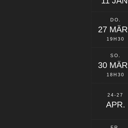
11 JAN
DO.
27 MÄR
19H30
SO.
30 MÄR
18H30
24-27
APR.
FR.