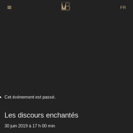
Aller
FR
au
DE
contenu
principal
EN
Cet évènement est passé.
Les discours enchantés
30 juin 2019 à 17 h 00 min