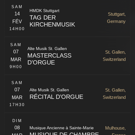
SAM
HMDK Stuttgart
14
Stuttgart,
TAG DER
Germany
FÉV
KIRCHENMUSIK
A. Vivaldi, G. F. Händel, N. Porpora, J. A. Hassle,
14H00
G. B. Pergolesi
SAM
Klaipėda
,
Lithuania
Alte Musik St. Gallen
07
St. Gallen,
MASTERCLASS
Stuttgart
,
Germany
Switzerland
MAR
D’ORGUE
9H00
Kirchgasse 17
SAM
St. Gallen
,
9000
Switzerland
07
St. Gallen,
Alte Musik St. Gallen
RÉCITAL D’ORGUE
Switzerland
MAR
17H30
Œuvres de N. de Grigny, L. Couperin, G. Muffat, J. J.
DIM
Froberger, J. S. Bach
08
Mulhouse,
Musique Ancienne à Sainte-Marie
MUSIQUE DE CHAMBRE