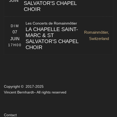
JUIN
SALVATOR’S CHAPEL
CHOIR
Zeughausgasse 8
Berne
,
BE
3011
Switzerland
La Chapelle Saint-Marc & St Salvator’s Chapel Choir of
Les Concerts de Romainmôtier
the University of St Andrews
DIM
LA CHAPELLE SAINT-
07
Romainmôtier,
MARC & ST
Switzerland
JUIN
SALVATOR’S CHAPEL
17H00
CHOIR
Rue de la Collégiale 3
La Chapelle Saint-Marc & St Salvator’s Chapel Choir of
Neuchâtel
,
NE
2000
Switzerland
the University of St Andrews
Copyright © 2017-2025
Romainmôtier
,
VD
1323
Vincent Bernhardt– All rights reserved
Switzerland
Contact