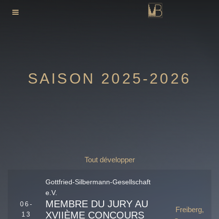
Aller
au
contenu
principal
SAISON 2025-2026
Tout développer
Gottfried-Silbermann-Gesellschaft
e.V.
MEMBRE DU JURY AU
06-
Freiberg,
XVIIÈME CONCOURS
13