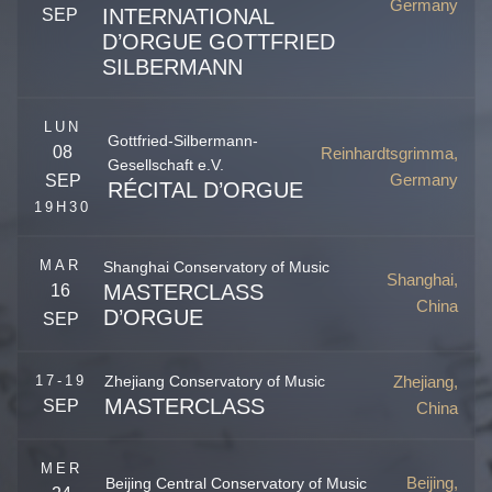
Germany
INTERNATIONAL
SEP
D’ORGUE GOTTFRIED
SILBERMANN
Freiberg
,
Sachsen
Germany
LUN
Gottfried-Silbermann-
08
Reinhardtsgrimma,
Gesellschaft e.V.
Germany
SEP
RÉCITAL D’ORGUE
19H30
MAR
Shanghai Conservatory of Music
Shanghai,
MASTERCLASS
16
China
D’ORGUE
SEP
Shanghai
,
China
Zhejiang,
17-19
Zhejiang Conservatory of Music
MASTERCLASS
SEP
China
Zhejiang
,
Hangzhou
China
Silbermanns Merckwürdigkeiten
MER
Beijing,
Beijing Central Conservatory of Music