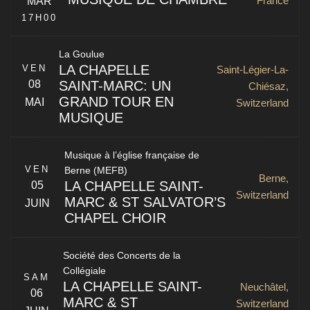
France
MAR
Kirchgasse 17
St. Gallen
,
9000
Switzerland
17H00
La Goulue
LA CHAPELLE
VEN
Saint-Légier-La-
SAINT-MARC: UN
08
Chiésaz,
GRAND TOUR EN
MAI
Switzerland
MUSIQUE
13 rue du Couvent
Mulhouse
,
68100
France
Musique à l’église française de
VEN
Berne (MEFB)
La Chapelle Saint-Marc
Berne,
LA CHAPELLE SAINT-
05
Switzerland
MARC & ST SALVATOR’S
JUIN
CHAPEL CHOIR
La Chapelle Saint-Marc & St Salvator’s Chapel Choir of
Société des Concerts de la
the University of St Andrews
Saint-Légier-La-Chiésaz
,
VD
1806
Collégiale
SAM
Switzerland
LA CHAPELLE SAINT-
Neuchâtel,
06
MARC & ST
Switzerland