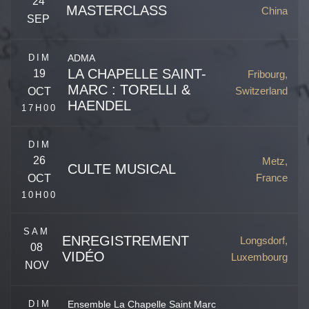
24
MASTERCLASS
China
SEP
Reinhardtsgrimma
,
Germany
Beijing
,
China
DIM
ADMA
LA CHAPELLE SAINT-
19
Fribourg,
MARC : TORELLI &
Switzerland
OCT
HAENDEL
17H00
DIM
26
Metz,
CULTE MUSICAL
France
OCT
10H00
SAM
ENREGISTREMENT
Longsdorf,
08
Pl. de la Comédie
VIDÉO
Luxembourg
NOV
Metz
,
57000
France
Rue de Morat 28
Fribourg
,
FR
1700
Switzerland
DIM
Ensemble La Chapelle Saint Marc