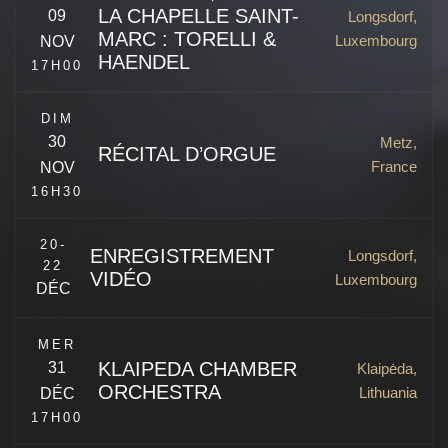
LA CHAPELLE SAINT-
09
Longsdorf,
MARC : TORELLI &
Luxembourg
NOV
HAENDEL
Longsdorf
,
9459
Luxembourg
17H00
DIM
30
Metz,
RÉCITAL D’ORGUE
France
NOV
16H30
Codex Faenza, Adam Ileborgh, Arnolt Schlick, Hugh Aston,
20-
John Bull, Girolamo Frescobaldi, Michelangelo Rossi
ENREGISTREMENT
Longsdorf,
22
Longsdorf
,
9459
Luxembourg
VIDÉO
Luxembourg
DÉC
Pl. d'Armes
Metz
,
57000
France
MER
KLAIPEDA CHAMBER
31
Klaipėda,
ORCHESTRA
Lithuania
DÉC
Longsdorf
,
9459
Luxembourg
17H00