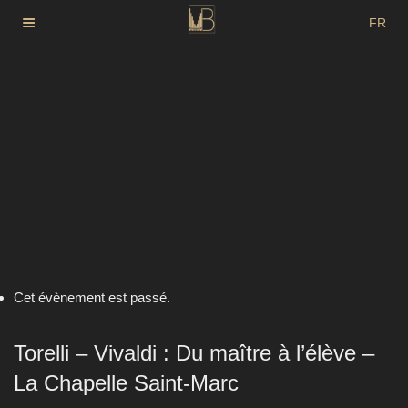
Aller
FR
au
DE
contenu
principal
EN
Cet évènement est passé.
Torelli – Vivaldi : Du maître à l’élève –
La Chapelle Saint-Marc