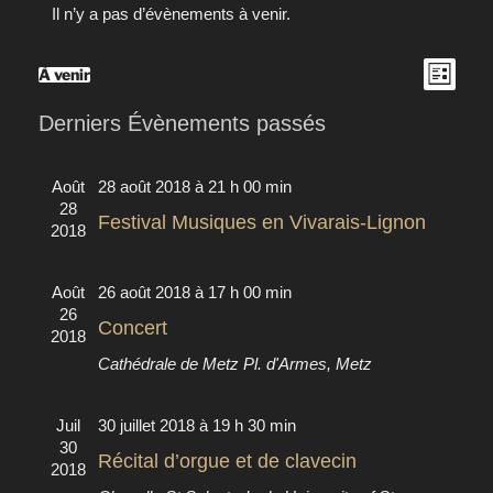
Il n’y a pas d’évènements à venir.
Navig
Naviga
À venir
Liste
Sélectionnez
de
par
une
Derniers Évènements passés
vues
consult
date.
Évèn
Août
28 août 2018 à 21 h 00 min
28
Festival Musiques en Vivarais-Lignon
2018
Août
26 août 2018 à 17 h 00 min
26
Concert
2018
Cathédrale de Metz
Pl. d'Armes, Metz
Juil
30 juillet 2018 à 19 h 30 min
30
Récital d’orgue et de clavecin
2018