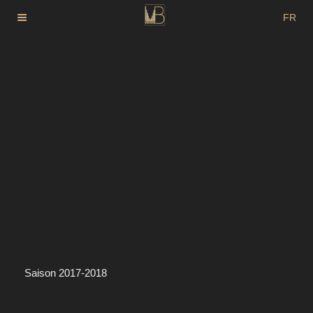
Aller
FR
au
DE
contenu
principal
EN
Saison 2017-2018