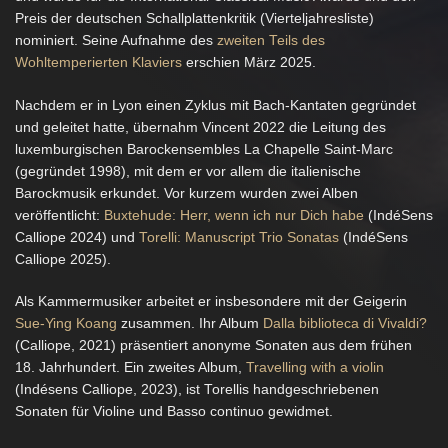
Preis der deutschen Schallplattenkritik (Vierteljahresliste)
nominiert. Seine Aufnahme des
zweiten Teils des
Wohltemperierten Klaviers
erschien März 2025.
Nachdem er in Lyon einen Zyklus mit Bach-Kantaten gegründet
und geleitet hatte, übernahm Vincent 2022 die Leitung des
luxemburgischen Barockensembles La Chapelle Saint-Marc
(gegründet 1998), mit dem er vor allem die italienische
Barockmusik erkundet. Vor kurzem wurden zwei Alben
veröffentlicht:
Buxtehude: Herr, wenn ich nur Dich habe
(IndéSens
Calliope 2024) und
Torelli: Manuscript Trio Sonatas
(IndéSens
Calliope 2025).
Als Kammermusiker arbeitet er insbesondere mit der Geigerin
Sue-Ying Koang
zusammen. Ihr Album
Dalla biblioteca di Vivaldi?
(Calliope, 2021) präsentiert anonyme Sonaten aus dem frühen
18. Jahrhundert. Ein zweites Album,
Travelling with a violin
(Indésens Calliope, 2023), ist Torellis handgeschriebenen
Sonaten für Violine und Basso continuo gewidmet.