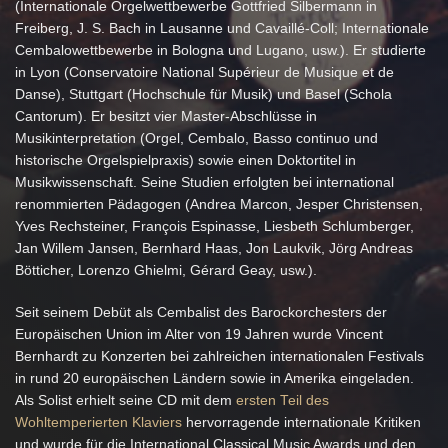
(Internationale Orgelwettbewerbe Gottfried Silbermann in
Freiberg, J. S. Bach in Lausanne und Cavaillé-Coll; Internationale
Cembalowettbewerbe in Bologna und Lugano, usw.). Er studierte
in Lyon (Conservatoire National Supérieur de Musique et de
Danse), Stuttgart (Hochschule für Musik) und Basel (Schola
Cantorum). Er besitzt vier Master-Abschlüsse in
Musikinterpretation (Orgel, Cembalo, Basso continuo und
historische Orgelspielpraxis) sowie einen Doktortitel in
Musikwissenschaft. Seine Studien erfolgten bei international
renommierten Pädagogen (Andrea Marcon, Jesper Christensen,
Yves Rechsteiner, François Espinasse, Liesbeth Schlumberger,
Jan Willem Jansen, Bernhard Haas, Jon Laukvik, Jörg Andreas
Bötticher, Lorenzo Ghielmi, Gérard Geay, usw.).
Seit seinem Debüt als Cembalist des Barockorchesters der
Europäischen Union im Alter von 19 Jahren wurde Vincent
Bernhardt zu Konzerten bei zahlreichen internationalen Festivals
in rund 20 europäischen Ländern sowie in Amerika eingeladen.
Als Solist erhielt seine CD mit dem
ersten Teil des
Wohltemperierten Klaviers
hervorragende internationale Kritiken
und wurde für die International Classical Music Awards und den