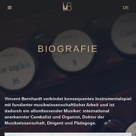
Zum
DE
Inhalt
EN
springen
FR
BIOGRAFIE
Vincent Bernhardt verbindet konsequentes Instrumentalspiel
mit fundierter musikwissenschaftlicher Arbeit und ist
dadurch ein allumfassender Musiker: international
anerkannter Cembalist und Organist, Doktor der
Musikwissenschaft, Dirigent und Pädagoge.