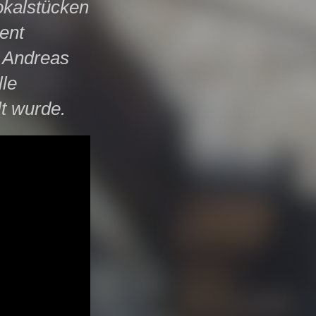
okalstücken
ent
 Andreas
lle
lt wurde.