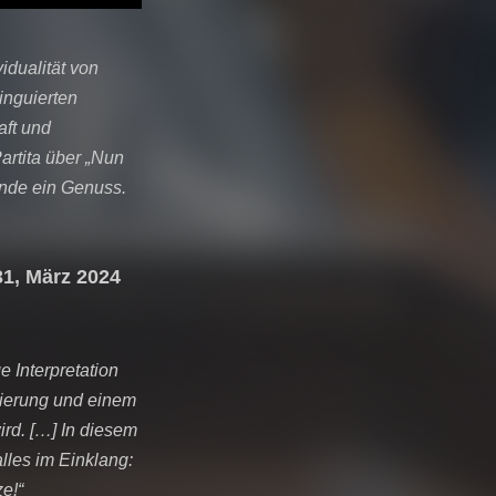
idualität von
inguierten
aft und
artita über „Nun
Ende ein Genuss.
31, März 2024
e Interpretation
sierung und einem
ird. […] In diesem
lles im Einklang:
ze!“