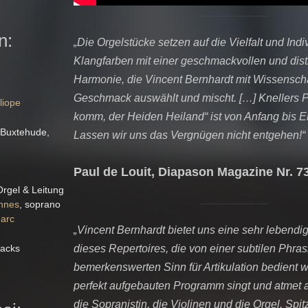
n:
„Die Orgelstücke setzen auf die Vielfalt und Indiv
Klangfarben mit einer geschmackvollen und dist
Harmonie, die Vincent Bernhardt mit Wissensch
Geschmack auswählt und mischt. […] Knellers P
liope
komm, der Heiden Heiland“ ist von Anfang bis 
 Buxtehude,
Lassen wir uns das Vergnügen nicht entgehen!“
Paul de Louit, Diapason Magazine Nr. 7
Orgel & Leitung
innes
, soprano
Marc
„Vincent Bernhardt bietet uns eine sehr lebendig
dieses Repertoires, die von einer subtilen Phra
racks
bemerkenswerten Sinn für Artikulation bedient w
perfekt aufgebauten Programm singt und atmet a
die Sopranistin, die Violinen und die Orgel. Spit