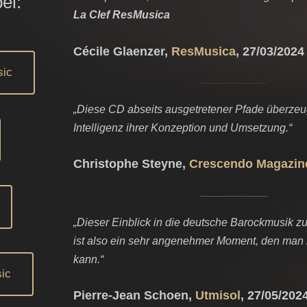
ei:
La Clef ResMusica
Cécile Glaenzer,
ResMusica
, 27/03/2024
sic
„Diese CD abseits ausgetretener Pfade überzeu
Intelligenz ihrer Konzeption und Umsetzung.“
Christophe Steyne,
Crescendo Magazin
„Dieser Einblick in die deutsche Barockmusik z
ist also ein sehr angenehmer Moment, den man
kann.“
ic
Pierre-Jean Schoen,
Utmisol
, 27/05/202