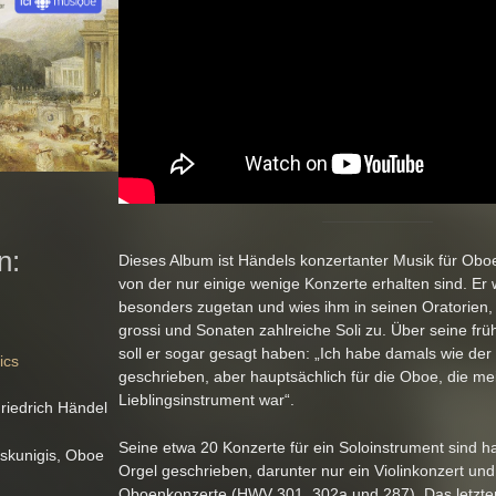
n:
Dieses Album ist Händels konzertanter Musik für Obo
von der nur einige wenige Konzerte erhalten sind. Er
besonders zugetan und wies ihm in seinen Oratorien,
grossi und Sonaten zahlreiche Soli zu. Über seine f
soll er sogar gesagt haben: „Ich habe damals wie der 
ics
geschrieben, aber hauptsächlich für die Oboe, die me
Lieblingsinstrument war“.
riedrich Händel
Seine etwa 20 Konzerte für ein Soloinstrument sind ha
uskunigis, Oboe
Orgel geschrieben, darunter nur ein Violinkonzert und
Oboenkonzerte (HWV 301, 302a und 287). Das letzter