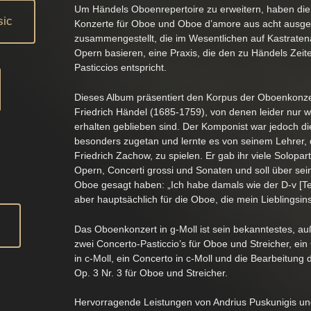
Um Händels Oboenrepertoire zu erweitern, haben die 
sic
Konzerte für Oboe und Oboe d’amore aus acht ausge
zusammengestellt, die im Wesentlichen auf Kastraten
Opern basieren, eine Praxis, die den zu Händels Zei
Pasticcios entspricht.
Dieses Album präsentiert den Korpus der Oboenkonz
Friedrich Händel (1685-1759), von denen leider nur 
erhalten geblieben sind. Der Komponist war jedoch d
besonders zugetan und lernte es von seinem Lehrer,
Friedrich Zachow, zu spielen. Er gab ihr viele Solopart
Opern, Concerti grossi und Sonaten und soll über sei
Oboe gesagt haben: „Ich habe damals wie der D-v [Te
aber hauptsächlich für die Oboe, die mein Lieblingsin
Das Oboenkonzert in g-Moll ist sein bekanntestes, a
zwei Concerto-Pasticcio’s für Oboe und Streicher, ei
in c-Moll, ein Concerto in c-Moll und die Bearbeitung
Op. 3 Nr. 3 für Oboe und Streicher.
Hervorragende Leistungen von Andrius Puskunigis u