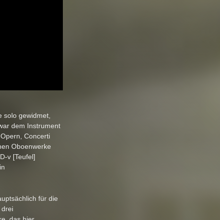
e solo gewidmet,
 war dem Instrument
 Opern, Concerti
rühen Oboenwerke
D-v [Teufel]
in
uptsächlich für die
 drei
e, das hier