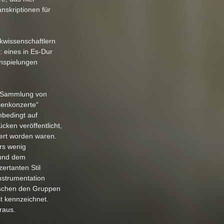
anskriptionen für
wissenschaftlern
: eines in Es-Dur
einspielungen
te Sammlung von
oenkonzerte“
bedingt auf
cken veröffentlicht,
ert worden waren.
rs wenig
 und dem
ertanten Stil
nstrumentation
ischen den Gruppen
it kennzeichnet.
raus.