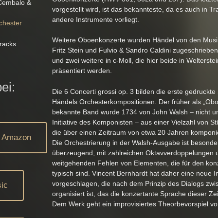
 Cembalo &
vorgestellt wird, ist das bekannteste, da es auch in Tr
andere Instrumente vorliegt.
chester
Weitere Oboenkonzerte wurden Händel von den Musik
racks
Fritz Stein und Fulvio & Sandro Caldini zugeschrieben
und zwei weitere in c-Moll, die hier beide in Welterst
präsentiert werden.
ei:
Die 6 Concerti grossi op. 3 bilden die erste gedruck
Händels Orchesterkompositionen. Der früher als „Ob
bekannte Band wurde 1734 von John Walsh – nicht un
Initiative des Komponisten – aus einer Vielzahl von Stü
die über einen Zeitraum von etwa 20 Jahren komponi
Amazon
Die Orchestrierung in der Walsh-Ausgabe ist besonde
überzeugend, mit zahlreichen Oktavverdoppelungen
weitgehenden Fehlen von Elementen, die für den konz
typisch sind. Vincent Bernhardt hat daher eine neue I
vorgeschlagen, die nach dem Prinzip des Dialogs zw
ic
organisiert ist, das die konzertante Sprache dieser Ze
Dem Werk geht ein improvisiertes Theorbevorspiel vo