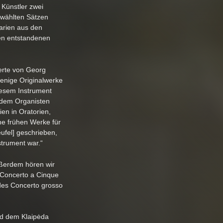
Künstler zwei
wählten Sätzen
arien aus den
ten entstandenen
erte von Georg
wenige Originalwerke
iesem Instrument
 dem Organisten
ien in Oratorien,
ne frühen Werke für
ufel] geschrieben,
strument war.“
ußerdem hören wir
n Concerto a Cinque
 des Concerto grosso
nd dem Klaipėda