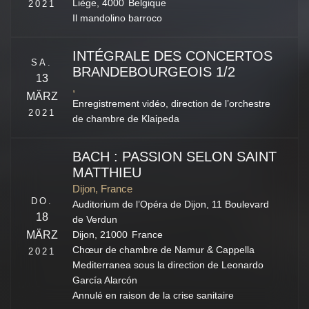
Liège
,
4000
Belgique
2021
Il mandolino barroco
INTÉGRALE DES CONCERTOS
SA.
BRANDEBOURGEOIS 1/2
13
,
MÄRZ
Enregistrement vidéo, direction de l’orchestre
2021
de chambre de Klaipeda
BACH : PASSION SELON SAINT
MATTHIEU
Dijon, France
DO.
Auditorium de l’Opéra de Dijon,
11 Boulevard
18
de Verdun
MÄRZ
Dijon
,
21000
France
Chœur de chambre de Namur & Cappella
2021
Mediterranea sous la direction de Leonardo
García Alarcón
Annulé en raison de la crise sanitaire