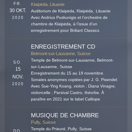
FR.
Klaipèda, Lituanie
30 OKT.
Auditorium de Klaipėda,
Klaipèda
,
Lituanie
2020
Avec Andrius Puskunigis et l’orchestre de
chambre de Klaipėda, à l’issue d’un
enregistrement pour Briliant Classics
ENREGISTREMENT CD
Belmont-sur-Lausanne, Suisse
Temple de Belmont-sur-Lausanne,
Belmont-
SO.
sur-Lausanne
,
Suisse
15
Enregistrement du 15 au 19 novembre.
NOV.
Sonates anonymes copiées par J. G. Pisendel.
2020
Avec Sue-Ying Koang, violon ; Diana Vinagre,
violoncelle ; Parsival Castro, théorbe. À
paraître en 2021 sur le label Calliope.
MUSIQUE DE CHAMBRE
Pully, Suisse
Temple du Prieuré,
Pully
,
Suisse
DO.