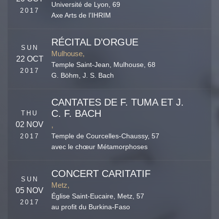
Université de Lyon,
69
2017
Axe Arts de l’IHRIM
RÉCITAL D’ORGUE
SUN
Mulhouse,
22 OCT
Temple Saint-Jean,
Mulhouse
,
68
2017
G. Böhm, J. S. Bach
CANTATES DE F. TUMA ET J.
C. F. BACH
THU
02 NOV
,
2017
Temple de Courcelles-Chaussy,
57
avec le chœur Métamorphoses
CONCERT CARITATIF
SUN
Metz,
05 NOV
Église Saint-Eucaire,
Metz
,
57
2017
au profit du Burkina-Faso