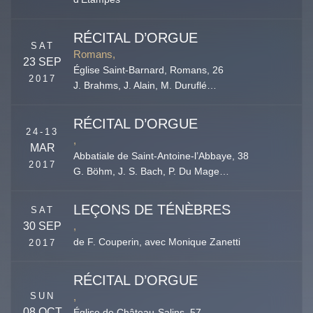
RÉCITAL D’ORGUE
SAT
Romans,
23 SEP
Église Saint-Barnard,
Romans
,
26
2017
J. Brahms, J. Alain, M. Duruflé…
RÉCITAL D’ORGUE
24-13
,
MAR
Abbatiale de Saint-Antoine-l’Abbaye,
38
2017
G. Böhm, J. S. Bach, P. Du Mage…
LEÇONS DE TÉNÈBRES
SAT
30 SEP
,
de F. Couperin, avec Monique Zanetti
2017
RÉCITAL D’ORGUE
SUN
,
08 OCT
Église de Château-Salins,
57