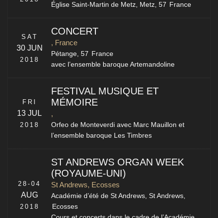
Église Saint-Martin de Metz,
Metz
,
57
France
CONCERT
SAT
, France
30 JUN
Pétange,
57
France
2018
avec l’ensemble baroque Artemandoline
FESTIVAL MUSIQUE ET
MÉMOIRE
FRI
13 JUL
,
2018
Orfeo de Monteverdi avec Marc Mauillon et
l’ensemble baroque Les Timbres
ST ANDREWS ORGAN WEEK
(ROYAUME-UNI)
28-04
St Andrews, Ecosses
AUG
Académie d’été de St Andrews,
St Andrews
,
2018
Ecosses
Cours et concerts dans le cadre de l’Académie