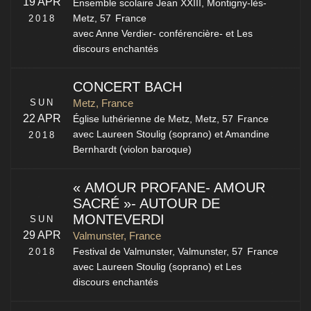
19 APR
Ensemble scolaire Jean XXIII,
Montigny-lès-
2018
Metz
,
57
France
avec Anne Verdier- conférencière- et Les
discours enchantés
CONCERT BACH
SUN
Metz, France
22 APR
Église luthérienne de Metz,
Metz
,
57
France
avec Laureen Stoulig (soprano) et Amandine
2018
Bernhardt (violon baroque)
« AMOUR PROFANE- AMOUR
SACRÉ »- AUTOUR DE
MONTEVERDI
SUN
29 APR
Valmunster, France
2018
Festival de Valmunster,
Valmunster
,
57
France
avec Laureen Stoulig (soprano) et Les
discours enchantés