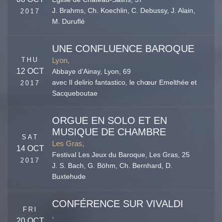
J. Brahms, Ch. Koechlin, C. Debussy, J. Alain,
2017
M. Duruflé
UNE CONFLUENCE BAROQUE
THU
Lyon,
12 OCT
Abbaye d’Ainay,
Lyon
,
69
avec Il delirio fantastico, le chœur Emelthée et
2017
Sacqueboutae
ORGUE EN SOLO ET EN
MUSIQUE DE CHAMBRE
SAT
Les Gras,
14 OCT
Festival Les Jeux du Baroque,
Les Gras
,
25
2017
J. S. Bach, G. Böhm, Ch. Bernhard, D.
Buxtehude
CONFÉRENCE SUR VIVALDI
FRI
,
20 OCT