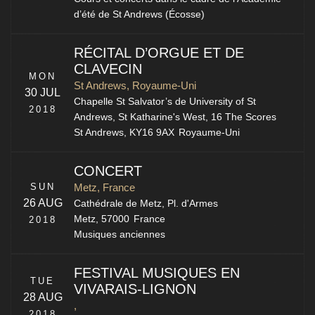
d’été de St Andrews (Écosse)
RÉCITAL D’ORGUE ET DE
CLAVECIN
MON
St Andrews, Royaume-Uni
30 JUL
Chapelle St Salvator’s de University of St
2018
Andrews,
St Katharine's West, 16 The Scores
St Andrews
,
KY16 9AX
Royaume-Uni
CONCERT
SUN
Metz, France
26 AUG
Cathédrale de Metz,
Pl. d'Armes
Metz
,
57000
France
2018
Musiques anciennes
FESTIVAL MUSIQUES EN
TUE
VIVARAIS-LIGNON
28 AUG
,
2018