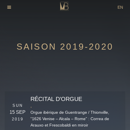
Skip
EN
to
DE
content
FR
SAISON 2019-2020
RÉCITAL D’ORGUE
SUN
,
15 SEP
Orgue ibérique de Guentrange / Thionville,
“1626 Venise – Alcala – Rome” : Correa de
2019
Arauxo et Frescobaldi en miroir